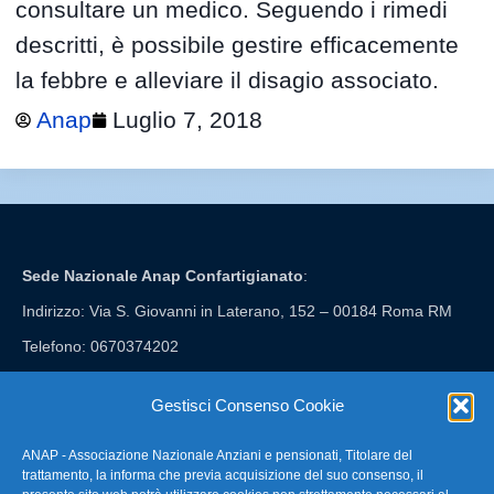
consultare un medico. Seguendo i rimedi
descritti, è possibile gestire efficacemente
la febbre e alleviare il disagio associato.
Anap
Luglio 7, 2018
Sede Nazionale Anap Confartigianato
:
Indirizzo: Via S. Giovanni in Laterano, 152 – 00184 Roma RM
Telefono: 0670374202
E-mail: anap@confartigianato.it
Gestisci Consenso Cookie
ANAP - Associazione Nazionale Anziani e pensionati, Titolare del
FAQ – Domande Frequenti
trattamento, la informa che previa acquisizione del suo consenso, il