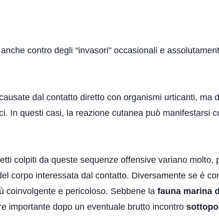
anche contro degli “invasori” occasionali e assolutame
ausate dal contatto diretto con organismi urticanti, ma 
mici. In questi casi, la reazione cutanea può manifestars
tti colpiti da queste sequenze offensive variano molto, p
a del corpo interessata dal contatto. Diversamente se è 
ù coinvolgente e pericoloso. Sebbene la
fauna marina d
re importante dopo un eventuale brutto incontro
sottopo