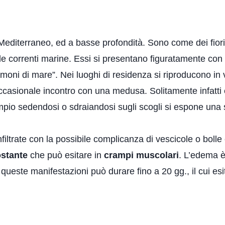
editerraneo, ed a basse profondità. Sono come dei fiori 
le correnti marine. Essi si presentano figuratamente con u
emoni di mare”. Nei luoghi di residenza si riproducono in 
’occasionale incontro con una medusa. Solitamente infatt
mpio sedendosi o sdraiandosi sugli scogli si espone una
infiltrate con la possibile complicanza di vescicole o bol
ostante
che può esitare in
crampi muscolari
. L’edema è
queste manifestazioni può durare fino a 20 gg., il cui e