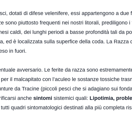
, dotati di difese velenifere, essi appartengono a due fam
sono piuttosto frequenti nei nostri litorali, prediligono i
esi caldi, dei lunghi periodi a basse profondità tali da 
a, ed è localizzata sulla superfice della coda. La Razza
so in fuori.
ventuale avversario. Le ferite da razza sono estremament
er il malcapitato con l’aculeo le sostanze tossiche trasme
nture da Tracine (piccoli pesci che si adagiano sui fondal
ificarsi anche
sintomi
sistemici quali:
Lipotimia, proble
tutti quadri sintomatologici destinati alla più completa r