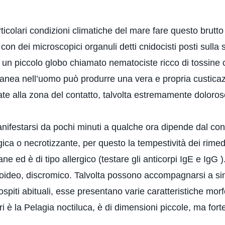
rticolari condizioni climatiche del mare fare questo brutt
con dei microscopici organuli detti cnidocisti posti sulla
un piccolo globo chiamato nematociste ricco di tossine c
tanea nell’uomo può produrre una vera e propria custica
tate alla zona del contatto, talvolta estremamente dolorose
ifestarsi da pochi minuti a qualche ora dipende dal conta
 o necrotizzante, per questo la tempestività dei rimedi
e ed è di tipo allergico (testare gli anticorpi IgE e IgG )
eloideo, discromico. Talvolta possono accompagnarsi a sin
piti abituali, esse presentano varie caratteristiche mor
i è la Pelagia noctiluca, è di dimensioni piccole, ma for