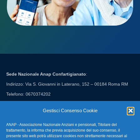
Sede Nazionale Anap Confartigianato
:
Indirizzo: Via S. Giovanni in Laterano, 152 – 00184 Roma RM
Telefono: 0670374202
E-mail: anap@confartigianato.it
Gestisci Consenso Cookie
ANAP - Associazione Nazionale Anziani e pensionati, Titolare del
FAQ – Domande Frequenti
trattamento, la informa che previa acquisizione del suo consenso, il
presente sito web potrà utilizzare cookies non strettamente necessari al