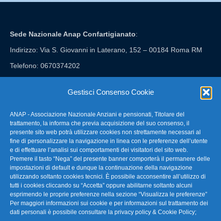
Sede Nazionale Anap Confartigianato
:
Indirizzo: Via S. Giovanni in Laterano, 152 – 00184 Roma RM
Telefono: 0670374202
E-mail: anap@confartigianato.it
Gestisci Consenso Cookie
ANAP - Associazione Nazionale Anziani e pensionati, Titolare del
FAQ – Domande Frequenti
trattamento, la informa che previa acquisizione del suo consenso, il
presente sito web potrà utilizzare cookies non strettamente necessari al
fine di personalizzare la navigazione in linea con le preferenze dell’utente
La nostra Newsletter
e di effettuare l’analisi sui comportamenti dei visitatori del sito web.
Premere il tasto “Nega” del presente banner comporterà il permanere delle
Link Utili
impostazioni di default e dunque la continuazione della navigazione
utilizzando soltanto cookies tecnici. È possibile acconsentire all’utilizzo di
tutti i cookies cliccando su “Accetta” oppure abilitarne soltanto alcuni
TG Confartigianato
esprimendo le proprie preferenze nella sezione “Visualizza le preferenze”
Per maggiori informazioni sui cookie e per informazioni sul trattamento dei
Privacy & Cookie Policy
dati personali è possibile consultare la
privacy policy & Cookie Policy
;