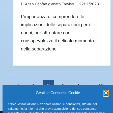
Di
Anap Confartigianato Treviso
22/11/2023
L’importanza di comprendere le
implicazioni delle separazioni per i
nonni, per affrontare con
consapevolezza il delicato momento
della separazione.
1
2
3
4
…
13
Gestisci Consenso Cookie
ANAP - Associazione Nazionale Anziani e pensionati, Titolare del
trattamento, la informa che previa acquisizione del suo consenso, il