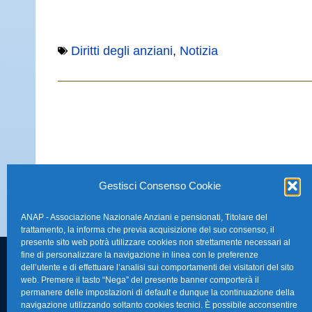
Diritti degli anziani
,
Notizia
Gestisci Consenso Cookie
ANAP - Associazione Nazionale Anziani e pensionati, Titolare del
trattamento, la informa che previa acquisizione del suo consenso, il
presente sito web potrà utilizzare cookies non strettamente necessari al
fine di personalizzare la navigazione in linea con le preferenze
dell’utente e di effettuare l’analisi sui comportamenti dei visitatori del sito
FAQ – Domande 
web. Premere il tasto “Nega” del presente banner comporterà il
Sede Nazionale Anap Confartigianato
:
permanere delle impostazioni di default e dunque la continuazione della
Indirizzo: Via S. Giovanni in Laterano,
navigazione utilizzando soltanto cookies tecnici. È possibile acconsentire
La nostra Newsle