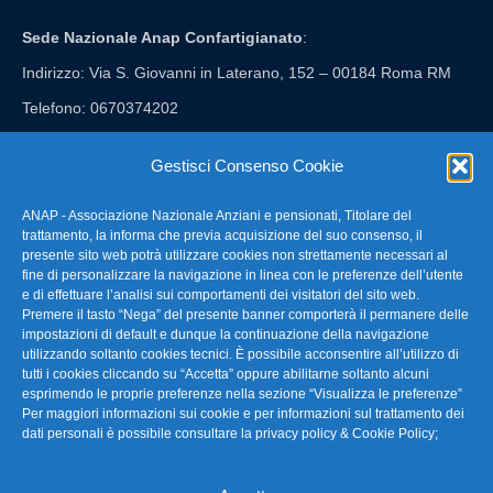
Sede Nazionale Anap Confartigianato
:
Indirizzo: Via S. Giovanni in Laterano, 152 – 00184 Roma RM
Telefono: 0670374202
E-mail: anap@confartigianato.it
Gestisci Consenso Cookie
ANAP - Associazione Nazionale Anziani e pensionati, Titolare del
FAQ – Domande Frequenti
trattamento, la informa che previa acquisizione del suo consenso, il
presente sito web potrà utilizzare cookies non strettamente necessari al
fine di personalizzare la navigazione in linea con le preferenze dell’utente
La nostra Newsletter
e di effettuare l’analisi sui comportamenti dei visitatori del sito web.
Premere il tasto “Nega” del presente banner comporterà il permanere delle
Link Utili
impostazioni di default e dunque la continuazione della navigazione
utilizzando soltanto cookies tecnici. È possibile acconsentire all’utilizzo di
tutti i cookies cliccando su “Accetta” oppure abilitarne soltanto alcuni
TG Confartigianato
esprimendo le proprie preferenze nella sezione “Visualizza le preferenze”
Per maggiori informazioni sui cookie e per informazioni sul trattamento dei
Privacy & Cookie Policy
dati personali è possibile consultare la
privacy policy & Cookie Policy
;