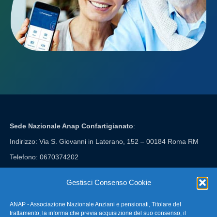
Sede Nazionale Anap Confartigianato
:
Indirizzo: Via S. Giovanni in Laterano, 152 – 00184 Roma RM
Telefono: 0670374202
E-mail: anap@confartigianato.it
Gestisci Consenso Cookie
ANAP - Associazione Nazionale Anziani e pensionati, Titolare del
FAQ – Domande Frequenti
trattamento, la informa che previa acquisizione del suo consenso, il