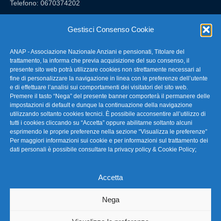
Telefono: 0670374202
E-mail: anap@confartigianato.it
Gestisci Consenso Cookie
ANAP - Associazione Nazionale Anziani e pensionati, Titolare del
FAQ – Domande Frequenti
trattamento, la informa che previa acquisizione del suo consenso, il
presente sito web potrà utilizzare cookies non strettamente necessari al
fine di personalizzare la navigazione in linea con le preferenze dell’utente
La nostra Newsletter
e di effettuare l’analisi sui comportamenti dei visitatori del sito web.
Premere il tasto “Nega” del presente banner comporterà il permanere delle
Link Utili
impostazioni di default e dunque la continuazione della navigazione
utilizzando soltanto cookies tecnici. È possibile acconsentire all’utilizzo di
tutti i cookies cliccando su “Accetta” oppure abilitarne soltanto alcuni
TG Confartigianato
esprimendo le proprie preferenze nella sezione “Visualizza le preferenze”
Per maggiori informazioni sui cookie e per informazioni sul trattamento dei
Privacy & Cookie Policy
dati personali è possibile consultare la
privacy policy & Cookie Policy
;
Accetta
Seguici
Nega