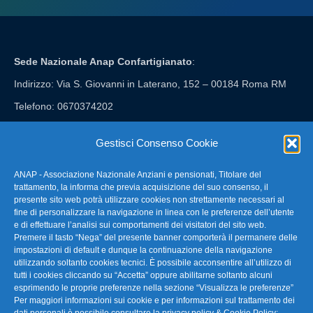
Sede Nazionale Anap Confartigianato
:
Indirizzo: Via S. Giovanni in Laterano, 152 – 00184 Roma RM
Telefono: 0670374202
E-mail: anap@confartigianato.it
Gestisci Consenso Cookie
ANAP - Associazione Nazionale Anziani e pensionati, Titolare del
FAQ – Domande Frequenti
trattamento, la informa che previa acquisizione del suo consenso, il
presente sito web potrà utilizzare cookies non strettamente necessari al
fine di personalizzare la navigazione in linea con le preferenze dell’utente
La nostra Newsletter
e di effettuare l’analisi sui comportamenti dei visitatori del sito web.
Premere il tasto “Nega” del presente banner comporterà il permanere delle
Link Utili
impostazioni di default e dunque la continuazione della navigazione
utilizzando soltanto cookies tecnici. È possibile acconsentire all’utilizzo di
tutti i cookies cliccando su “Accetta” oppure abilitarne soltanto alcuni
TG Confartigianato
esprimendo le proprie preferenze nella sezione “Visualizza le preferenze”
Per maggiori informazioni sui cookie e per informazioni sul trattamento dei