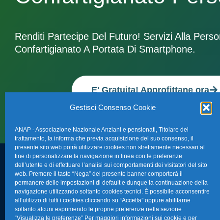
Renditi Partecipe Del Futuro! Servizi Alla Pers
Confartigianato A Portata Di Smartphone.
E' Gratuita! Approfittane ora
Gestisci Consenso Cookie
ANAP - Associazione Nazionale Anziani e pensionati, Titolare del
trattamento, la informa che previa acquisizione del suo consenso, il
presente sito web potrà utilizzare cookies non strettamente necessari al
fine di personalizzare la navigazione in linea con le preferenze
dell’utente e di effettuare l’analisi sui comportamenti dei visitatori del sito
FAQ – Domande 
web. Premere il tasto “Nega” del presente banner comporterà il
Sede Nazionale Anap Confartigianato
:
permanere delle impostazioni di default e dunque la continuazione della
Indirizzo: Via S. Giovanni in Laterano,
navigazione utilizzando soltanto cookies tecnici. È possibile acconsentire
La nostra Newsle
all’utilizzo di tutti i cookies cliccando su “Accetta” oppure abilitarne
152 – 00184 Roma RM
soltanto alcuni esprimendo le proprie preferenze nella sezione
Link Utili
“Visualizza le preferenze” Per maggiori informazioni sui cookie e per