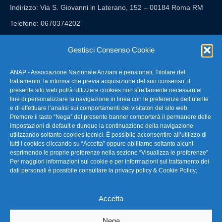
Indirizzo: Via S. Giovanni in Laterano, 152 – 00184 Roma RM
Telefono: 0670374202
E-mail: anap@confartigianato.it
Gestisci Consenso Cookie
ANAP - Associazione Nazionale Anziani e pensionati, Titolare del
FAQ – Domande Frequenti
trattamento, la informa che previa acquisizione del suo consenso, il
presente sito web potrà utilizzare cookies non strettamente necessari al
fine di personalizzare la navigazione in linea con le preferenze dell’utente
La nostra Newsletter
e di effettuare l’analisi sui comportamenti dei visitatori del sito web.
Premere il tasto “Nega” del presente banner comporterà il permanere delle
Link Utili
impostazioni di default e dunque la continuazione della navigazione
utilizzando soltanto cookies tecnici. È possibile acconsentire all’utilizzo di
tutti i cookies cliccando su “Accetta” oppure abilitarne soltanto alcuni
TG Confartigianato
esprimendo le proprie preferenze nella sezione “Visualizza le preferenze”
Per maggiori informazioni sui cookie e per informazioni sul trattamento dei
Privacy & Cookie Policy
dati personali è possibile consultare la
privacy policy & Cookie Policy
;
Accetta
Seguici
Nega