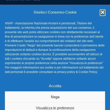
E-mail: anap@confartigianato.it
Gestisci Consenso Cookie
ANAP - Associazione Nazionale Anziani e pensionati, Titolare del
FAQ – Domande Frequenti
trattamento, la informa che previa acquisizione del suo consenso, il
presente sito web potrà utilizzare cookies non strettamente necessari al
fine di personalizzare la navigazione in linea con le preferenze dell’utente
La nostra Newsletter
e di effettuare l’analisi sui comportamenti dei visitatori del sito web.
Premere il tasto “Nega” del presente banner comporterà il permanere delle
Link Utili
impostazioni di default e dunque la continuazione della navigazione
utilizzando soltanto cookies tecnici. È possibile acconsentire all’utilizzo di
tutti i cookies cliccando su “Accetta” oppure abilitarne soltanto alcuni
TG Confartigianato
esprimendo le proprie preferenze nella sezione “Visualizza le preferenze”
Per maggiori informazioni sui cookie e per informazioni sul trattamento dei
Privacy & Cookie Policy
dati personali è possibile consultare la
privacy policy & Cookie Policy
;
Accetta
Seguici
Nega
Visualizza le preferenze