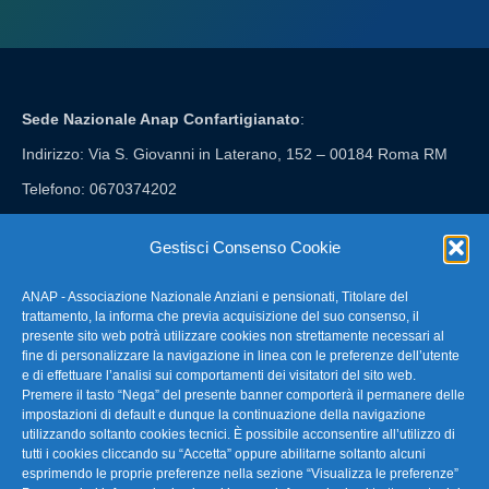
Sede Nazionale Anap Confartigianato
:
Indirizzo: Via S. Giovanni in Laterano, 152 – 00184 Roma RM
Telefono: 0670374202
E-mail: anap@confartigianato.it
Gestisci Consenso Cookie
ANAP - Associazione Nazionale Anziani e pensionati, Titolare del
FAQ – Domande Frequenti
trattamento, la informa che previa acquisizione del suo consenso, il
presente sito web potrà utilizzare cookies non strettamente necessari al
fine di personalizzare la navigazione in linea con le preferenze dell’utente
La nostra Newsletter
e di effettuare l’analisi sui comportamenti dei visitatori del sito web.
Premere il tasto “Nega” del presente banner comporterà il permanere delle
Link Utili
impostazioni di default e dunque la continuazione della navigazione
utilizzando soltanto cookies tecnici. È possibile acconsentire all’utilizzo di
tutti i cookies cliccando su “Accetta” oppure abilitarne soltanto alcuni
TG Confartigianato
esprimendo le proprie preferenze nella sezione “Visualizza le preferenze”