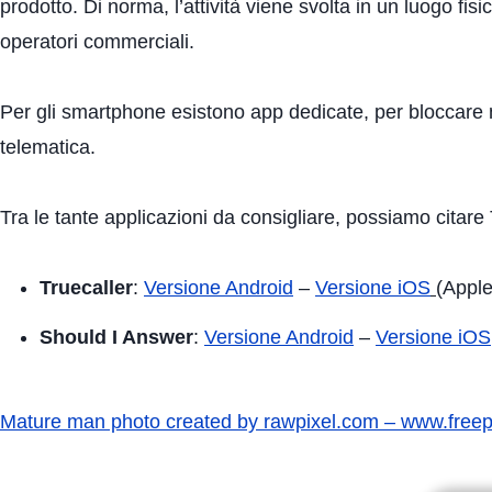
prodotto. Di norma, l’attività viene svolta in un luogo fis
operatori commerciali.
Per gli smartphone esistono app dedicate, per bloccare 
telematica.
Tra le tante applicazioni da consigliare, possiamo citare
Truecaller
:
Versione Android
–
Versione iOS
(Apple
Should I Answer
:
Versione Android
–
Versione iOS
Mature man photo created by rawpixel.com – www.free