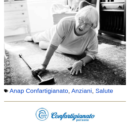
Anap Confartigianato
,
Anziani
,
Salute