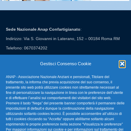
Sede Nazionale Anap Confartigianato
:
Indirizzo: Via S. Giovanni in Laterano, 152 – 00184 Roma RM
Telefono: 0670374202
E-mail: anap@confartigianato.it
Gestisci Consenso Cookie
ANAP - Associazione Nazionale Anziani e pensionati, Titolare del
FAQ – Domande Frequenti
trattamento, la informa che previa acquisizione del suo consenso, il
presente sito web potrà utilizzare cookies non strettamente necessari al
fine di personalizzare la navigazione in linea con le preferenze dell’utente
La nostra Newsletter
e di effettuare l’analisi sui comportamenti dei visitatori del sito web.
Premere il tasto “Nega” del presente banner comporterà il permanere delle
Link Utili
impostazioni di default e dunque la continuazione della navigazione
utilizzando soltanto cookies tecnici. È possibile acconsentire all’utilizzo di
tutti i cookies cliccando su “Accetta” oppure abilitarne soltanto alcuni
TG Confartigianato
esprimendo le proprie preferenze nella sezione “Visualizza le preferenze”
Per maggiori informazioni sui cookie e per informazioni sul trattamento dei