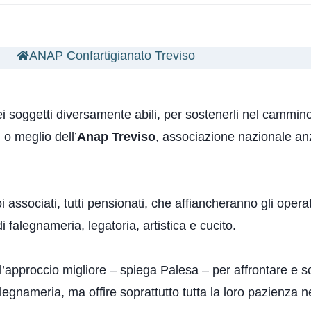
ANAP Confartigianato Treviso
ei soggetti diversamente abili, per sostenerli nel cammino d
 o meglio dell’
Anap Treviso
, associazione nazionale anz
ssociati, tutti pensionati, che affiancheranno gli operato
i falegnameria, legatoria, artistica e cucito.
’approccio migliore – spiega Palesa – per affrontare e sci
egnameria, ma offire soprattutto tutta la loro pazienza ne