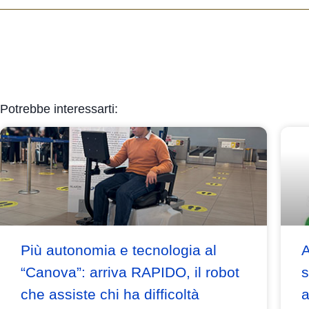
Potrebbe interessarti:
Più autonomia e tecnologia al
A
“Canova”: arriva RAPIDO, il robot
s
che assiste chi ha difficoltà
a