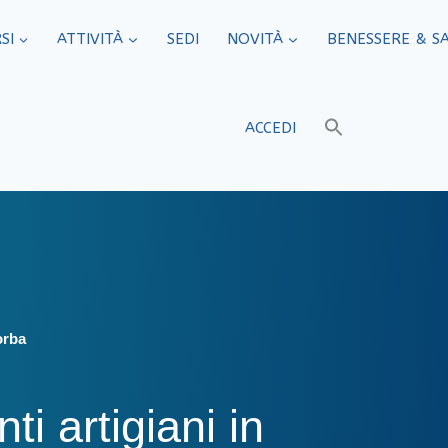
SI
ATTIVITÀ
SEDI​
NOVITÀ
BENESSERE & S
ACCEDI
orba
ti artigiani in