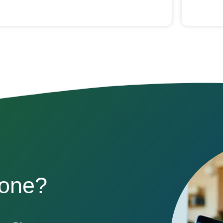
sone?