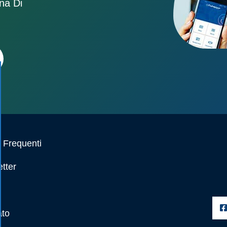
ona Di
Frequenti
tter
ato