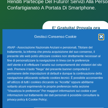
Renditi Partecipe Del Futuro! Servizi Alla Pers
Confartigianato A Portata Di Smartphone.
E' Gratuita! Provala ora
Gestisci Consenso Cookie
ANAP - Associazione Nazionale Anziani e pensionati, Titolare del
trattamento, la informa che previa acquisizione del suo consenso, il
presente sito web potrà utilizzare cookies non strettamente necessari al
fine di personalizzare la navigazione in linea con le preferenze
dell’utente e di effettuare l’analisi sui comportamenti dei visitatori del sito
FAQ – Domande 
web. Premere il tasto “Nega” del presente banner comporterà il
Sede Nazionale Anap Confartigianato
:
permanere delle impostazioni di default e dunque la continuazione della
Indirizzo: Via S. Giovanni in Laterano,
navigazione utilizzando soltanto cookies tecnici. È possibile acconsentire
La nostra Newsle
all’utilizzo di tutti i cookies cliccando su “Accetta” oppure abilitarne
152 – 00184 Roma RM
soltanto alcuni esprimendo le proprie preferenze nella sezione
Link Utili
“Visualizza le preferenze” Per maggiori informazioni sui cookie e per
Telefono: 0670374202
informazioni sul trattamento dei dati personali è possibile consultare la
privacy policy & Cookie Policy
;
E-mail: anap@confartigianato.it
TG Confartigian