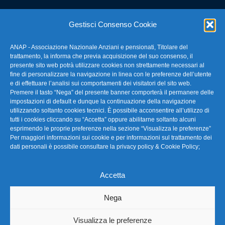
E-mail: anap@confartigianato.it
Gestisci Consenso Cookie
ANAP - Associazione Nazionale Anziani e pensionati, Titolare del
FAQ – Domande Frequenti
trattamento, la informa che previa acquisizione del suo consenso, il
presente sito web potrà utilizzare cookies non strettamente necessari al
fine di personalizzare la navigazione in linea con le preferenze dell’utente
La nostra Newsletter
e di effettuare l’analisi sui comportamenti dei visitatori del sito web.
Premere il tasto “Nega” del presente banner comporterà il permanere delle
Link Utili
impostazioni di default e dunque la continuazione della navigazione
utilizzando soltanto cookies tecnici. È possibile acconsentire all’utilizzo di
tutti i cookies cliccando su “Accetta” oppure abilitarne soltanto alcuni
TG Confartigianato
esprimendo le proprie preferenze nella sezione “Visualizza le preferenze”
Per maggiori informazioni sui cookie e per informazioni sul trattamento dei
Privacy & Cookie Policy
dati personali è possibile consultare la
privacy policy & Cookie Policy
;
Accetta
Seguici
Nega
Visualizza le preferenze