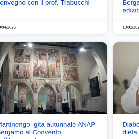
onvegno con il prof. Trabucchi
Berga
edizi
9/04/2026
13/02/20
artinengo: gita autunnale ANAP
Diabe
ergamo al Convento
dieta