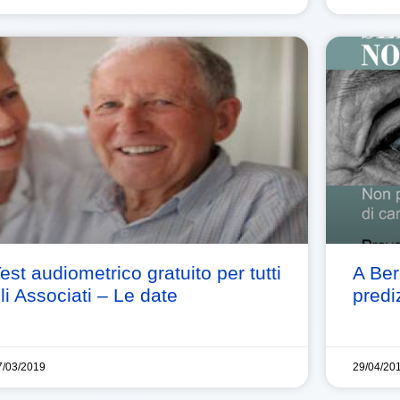
est audiometrico gratuito per tutti
A Ber
li Associati – Le date
predi
7/03/2019
29/04/20