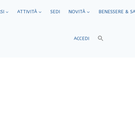
SI
ATTIVITÀ
SEDI​
NOVITÀ
BENESSERE & S
ACCEDI
onfartigianato