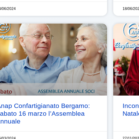
8/06/2024
18/06/20
nap Confartigianato Bergamo:
Incon
abato 16 marzo l’Assemblea
Nata
nnuale
6/03/2024
27/11/20