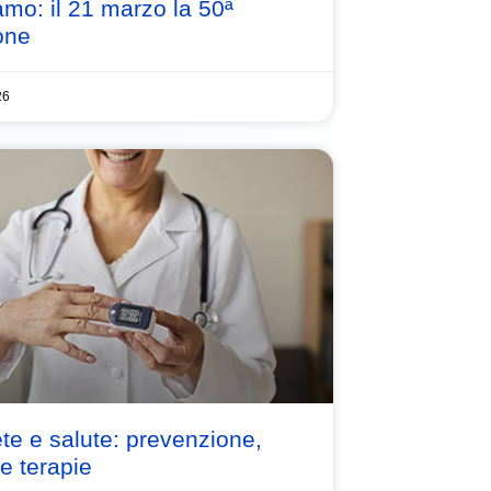
mo: il 21 marzo la 50ª
one
26
te e salute: prevenzione,
 e terapie