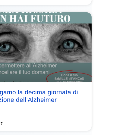
gamo la decima giornata di
zione dell’Alzheimer
17