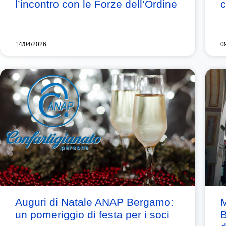
l’incontro con le Forze dell’Ordine
c
14/04/2026
0
Auguri di Natale ANAP Bergamo:
M
un pomeriggio di festa per i soci
B