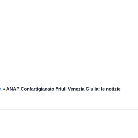
nezia Giulia
a
»
ANAP Confartigianato Friuli Venezia Giulia: le notizie