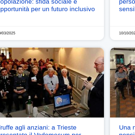
opolazione: sfida sociale e
perso
pportunità per un futuro inclusivo
sensi
9/03/2025
10/10/20
ruffe agli anziani: a Trieste
Una n
resentato il Vademecum per
pensi