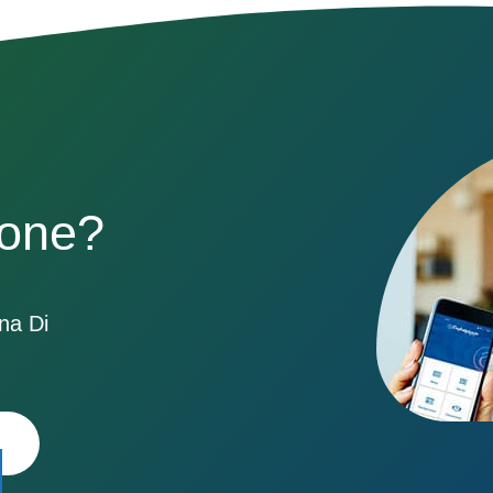
sone?
ona Di