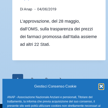
Di
Anap
04/06/2019
L’approvazione, del 28 maggio,
dall’OMS, sulla trasparenza dei prezzi
dei farmaci promossa dall’Italia assieme
ad altri 22 Stati.
1
2
3
Gestisci Consenso Cookie
ANAP - Associazione Nazionale Anziani e pensionati, Titolare del
trattamento, la informa che previa acquisizione del suo consenso, il
presente sito web potrà utilizzare cookies non strettamente necessari al