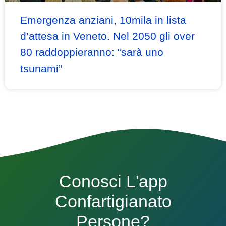
Emergenza anziani, 10mila in lista
d’attesa in Veneto. Nel 2050 gli over
80 raddoppieranno: “sarà uno
tsunami”
Conosci L'app
Confartigianato
Persone?