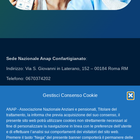
Sede Nazionale Anap Confartigianato
:
Indirizzo: Via S. Giovanni in Laterano, 152 – 00184 Roma RM
Telefono: 0670374202
E-mail: anap@confartigianato.it
Gestisci Consenso Cookie
ANAP - Associazione Nazionale Anziani e pensionati, Titolare del
FAQ – Domande Frequenti
trattamento, la informa che previa acquisizione del suo consenso, il
presente sito web potrà utilizzare cookies non strettamente necessari al
fine di personalizzare la navigazione in linea con le preferenze dell’utente
La nostra Newsletter
e di effettuare l’analisi sui comportamenti dei visitatori del sito web.
Premere il tasto “Nega” del presente banner comporterà il permanere delle