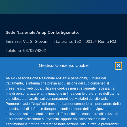
Sede Nazionale Anap Confartigianato
:
Indirizzo: Via S. Giovanni in Laterano, 152 – 00184 Roma RM
Telefono: 0670374202
E-mail: anap@confartigianato.it
Gestisci Consenso Cookie
ANAP - Associazione Nazionale Anziani e pensionati, Titolare del
FAQ – Domande Frequenti
trattamento, la informa che previa acquisizione del suo consenso, il
presente sito web potrà utilizzare cookies non strettamente necessari al
fine di personalizzare la navigazione in linea con le preferenze dell’utente
La nostra Newsletter
e di effettuare l’analisi sui comportamenti dei visitatori del sito web.
Premere il tasto “Nega” del presente banner comporterà il permanere delle
Link Utili
impostazioni di default e dunque la continuazione della navigazione
utilizzando soltanto cookies tecnici. È possibile acconsentire all’utilizzo di
tutti i cookies cliccando su “Accetta” oppure abilitarne soltanto alcuni
TG Confartigianato
esprimendo le proprie preferenze nella sezione “Visualizza le preferenze”