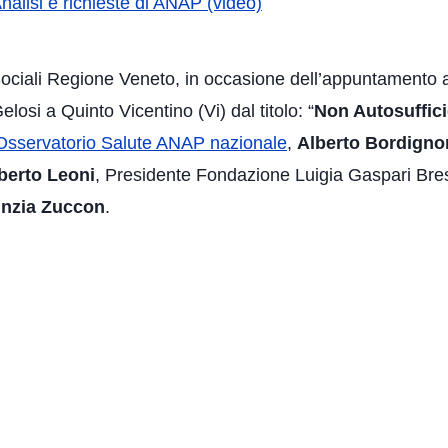
Analisi e richieste di ANAP (video)
Sociali Regione Veneto, in occasione dell’appuntamento 
losi a Quinto Vicentino (Vi) dal titolo: “
Non Autosufficie
Osservatorio Salute ANAP nazionale
,
Alberto Bordigno
berto Leoni
, Presidente Fondazione Luigia Gaspari Br
inzia Zuccon
.