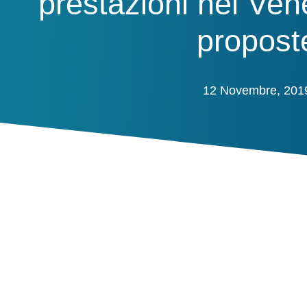
prestazioni nel Vene
propost
12 Novembre, 201