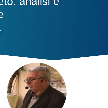
to: analisi e
e
9