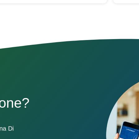
sone?
ona Di