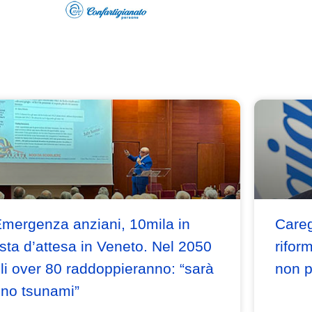
mergenza anziani, 10mila in
Careg
ista d’attesa in Veneto. Nel 2050
rifor
li over 80 raddoppieranno: “sarà
non p
no tsunami”