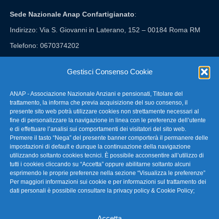
Sede Nazionale Anap Confartigianato
:
Indirizzo: Via S. Giovanni in Laterano, 152 – 00184 Roma RM
Telefono: 0670374202
E-mail: anap@confartigianato.it
Gestisci Consenso Cookie
ANAP - Associazione Nazionale Anziani e pensionati, Titolare del
FAQ – Domande Frequenti
trattamento, la informa che previa acquisizione del suo consenso, il
presente sito web potrà utilizzare cookies non strettamente necessari al
fine di personalizzare la navigazione in linea con le preferenze dell’utente
La nostra Newsletter
e di effettuare l’analisi sui comportamenti dei visitatori del sito web.
Premere il tasto “Nega” del presente banner comporterà il permanere delle
Link Utili
impostazioni di default e dunque la continuazione della navigazione
utilizzando soltanto cookies tecnici. È possibile acconsentire all’utilizzo di
tutti i cookies cliccando su “Accetta” oppure abilitarne soltanto alcuni
TG Confartigianato
esprimendo le proprie preferenze nella sezione “Visualizza le preferenze”
Per maggiori informazioni sui cookie e per informazioni sul trattamento dei
Privacy & Cookie Policy
dati personali è possibile consultare la
privacy policy & Cookie Policy
;
Accetta