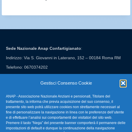
Sede Nazionale Anap Confartigianato
:
Indirizzo: Via S. Giovanni in Laterano, 152 – 00184 Roma RM
Telefono: 0670374202
E-mail: anap@confartigianato.it
Gestisci Consenso Cookie
ANAP - Associazione Nazionale Anziani e pensionati, Titolare del
FAQ – Domande Frequenti
trattamento, la informa che previa acquisizione del suo consenso, il
presente sito web potrà utilizzare cookies non strettamente necessari al
fine di personalizzare la navigazione in linea con le preferenze dell’utente
La nostra Newsletter
e di effettuare l’analisi sui comportamenti dei visitatori del sito web.
Premere il tasto “Nega” del presente banner comporterà il permanere delle
Link Utili
impostazioni di default e dunque la continuazione della navigazione