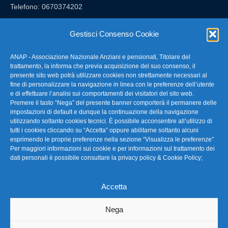
Telefono: 0670374202
E-mail: anap@confartigianato.it
Gestisci Consenso Cookie
ANAP - Associazione Nazionale Anziani e pensionati, Titolare del
FAQ – Domande Frequenti
trattamento, la informa che previa acquisizione del suo consenso, il
presente sito web potrà utilizzare cookies non strettamente necessari al
fine di personalizzare la navigazione in linea con le preferenze dell’utente
La nostra Newsletter
e di effettuare l’analisi sui comportamenti dei visitatori del sito web.
Premere il tasto “Nega” del presente banner comporterà il permanere delle
Link Utili
impostazioni di default e dunque la continuazione della navigazione
utilizzando soltanto cookies tecnici. È possibile acconsentire all’utilizzo di
tutti i cookies cliccando su “Accetta” oppure abilitarne soltanto alcuni
TG Confartigianato
esprimendo le proprie preferenze nella sezione “Visualizza le preferenze”
Per maggiori informazioni sui cookie e per informazioni sul trattamento dei
Privacy & Cookie Policy
dati personali è possibile consultare la
privacy policy & Cookie Policy
;
Accetta
Seguici
Nega