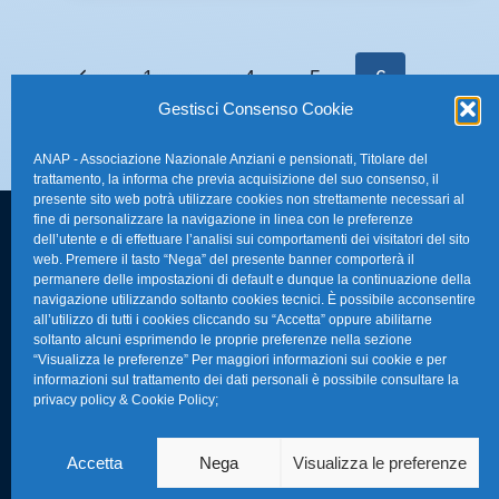
1
…
4
5
6
Gestisci Consenso Cookie
ANAP - Associazione Nazionale Anziani e pensionati, Titolare del
trattamento, la informa che previa acquisizione del suo consenso, il
presente sito web potrà utilizzare cookies non strettamente necessari al
fine di personalizzare la navigazione in linea con le preferenze
dell’utente e di effettuare l’analisi sui comportamenti dei visitatori del sito
FAQ – Domande 
web. Premere il tasto “Nega” del presente banner comporterà il
Sede Nazionale Anap Confartigianato
:
permanere delle impostazioni di default e dunque la continuazione della
Indirizzo: Via S. Giovanni in Laterano,
navigazione utilizzando soltanto cookies tecnici. È possibile acconsentire
La nostra Newsle
all’utilizzo di tutti i cookies cliccando su “Accetta” oppure abilitarne
152 – 00184 Roma RM
soltanto alcuni esprimendo le proprie preferenze nella sezione
Link Utili
“Visualizza le preferenze” Per maggiori informazioni sui cookie e per
Telefono: 0670374202
informazioni sul trattamento dei dati personali è possibile consultare la
privacy policy & Cookie Policy
;
E-mail: anap@confartigianato.it
TG Confartigian
Privacy & Cookie
Accetta
Nega
Visualizza le preferenze