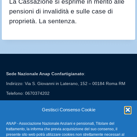
La Cassazione si esprime in merito alle
pensioni di invalidità e sulle case di
proprietà. La sentenza.
Sede Nazionale Anap Confartigianato
:
Indirizzo: Via S. Giovanni in Laterano, 152 – 00184 Roma RM
Telefono: 0670374202
E-mail: anap@confartigianato.it
Gestisci Consenso Cookie
ANAP - Associazione Nazionale Anziani e pensionati, Titolare del
FAQ – Domande Frequenti
trattamento, la informa che previa acquisizione del suo consenso, il
presente sito web potrà utilizzare cookies non strettamente necessari al