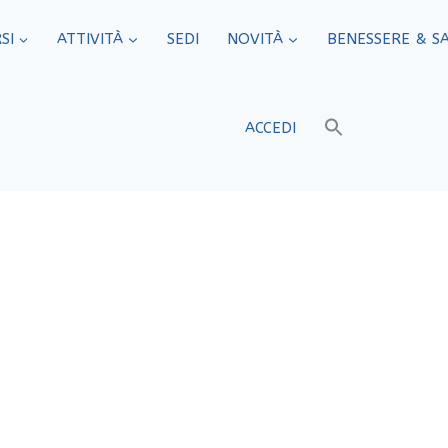
SI
ATTIVITÀ
SEDI​
NOVITÀ
BENESSERE & S
ACCEDI
os’è, come funz