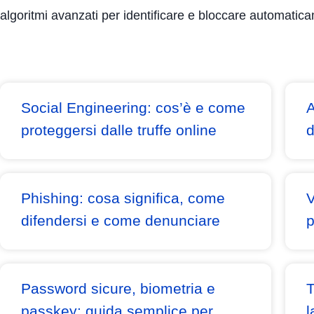
algoritmi avanzati per identificare e bloccare automatic
Social Engineering: cos’è e come
A
proteggersi dalle truffe online
d
Phishing: cosa significa, come
V
difendersi e come denunciare
p
Password sicure, biometria e
T
passkey: guida semplice per
l