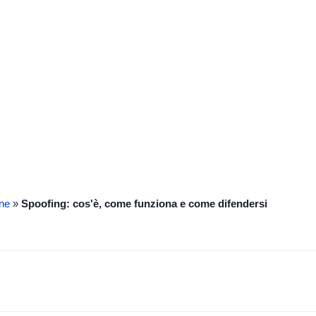
e difendersi
ine
»
Spoofing: cos'è, come funziona e come difendersi