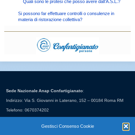
Quali sono le protesi che posso avere dall’A.S.L.?
Si possono far effettuare controlli o consulenze in
materia di ristorazione collettiva?
Sede Nazionale Anap Confartigianato
:
Indirizzo: Via S. Giovanni in Laterano, 152 – 00184 Roma RM
Telefono: 0670374202
E-mail: anap@confartigianato.it
Gestisci Consenso Cookie