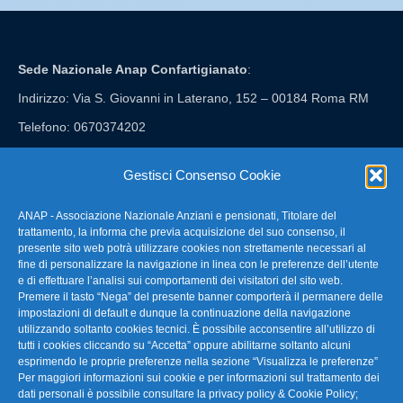
Sede Nazionale Anap Confartigianato
:
Indirizzo: Via S. Giovanni in Laterano, 152 – 00184 Roma RM
Telefono: 0670374202
E-mail: anap@confartigianato.it
Gestisci Consenso Cookie
ANAP - Associazione Nazionale Anziani e pensionati, Titolare del
FAQ – Domande Frequenti
trattamento, la informa che previa acquisizione del suo consenso, il
presente sito web potrà utilizzare cookies non strettamente necessari al
fine di personalizzare la navigazione in linea con le preferenze dell’utente
La nostra Newsletter
e di effettuare l’analisi sui comportamenti dei visitatori del sito web.
Premere il tasto “Nega” del presente banner comporterà il permanere delle
Link Utili
impostazioni di default e dunque la continuazione della navigazione
utilizzando soltanto cookies tecnici. È possibile acconsentire all’utilizzo di
tutti i cookies cliccando su “Accetta” oppure abilitarne soltanto alcuni
TG Confartigianato
esprimendo le proprie preferenze nella sezione “Visualizza le preferenze”
Per maggiori informazioni sui cookie e per informazioni sul trattamento dei
Privacy & Cookie Policy
dati personali è possibile consultare la
privacy policy & Cookie Policy
;