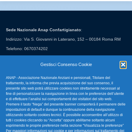
Sede Nazionale Anap Confartigianato
:
Indirizzo: Via S. Giovanni in Laterano, 152 – 00184 Roma RM
Telefono: 0670374202
E-mail: anap@confartigianato.it
Gestisci Consenso Cookie
ANAP - Associazione Nazionale Anziani e pensionati, Titolare del
FAQ – Domande Frequenti
trattamento, la informa che previa acquisizione del suo consenso, il
presente sito web potrà utilizzare cookies non strettamente necessari al
fine di personalizzare la navigazione in linea con le preferenze dell’utente
La nostra Newsletter
e di effettuare l’analisi sui comportamenti dei visitatori del sito web.
Premere il tasto “Nega” del presente banner comporterà il permanere delle
Link Utili
impostazioni di default e dunque la continuazione della navigazione
utilizzando soltanto cookies tecnici. È possibile acconsentire all’utilizzo di
tutti i cookies cliccando su “Accetta” oppure abilitarne soltanto alcuni
TG Confartigianato
esprimendo le proprie preferenze nella sezione “Visualizza le preferenze”
Per maggiori informazioni sui cookie e per informazioni sul trattamento dei