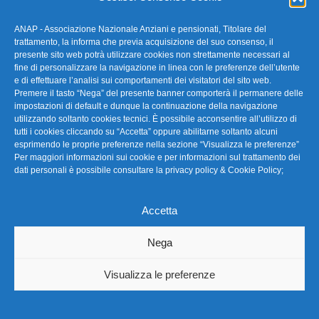
AIDS e il vaccino sulla proteina TAT. Cosa si è scoperto
dalla ricerca del team Ensoli dell’ISS
ANAP - Associazione Nazionale Anziani e pensionati, Titolare del
trattamento, la informa che previa acquisizione del suo consenso, il
presente sito web potrà utilizzare cookies non strettamente necessari al
19/02/2019
fine di personalizzare la navigazione in linea con le preferenze dell’utente
e di effettuare l’analisi sui comportamenti dei visitatori del sito web.
Premere il tasto “Nega” del presente banner comporterà il permanere delle
impostazioni di default e dunque la continuazione della navigazione
Le malattie croniche dell’intestino
utilizzando soltanto cookies tecnici. È possibile acconsentire all’utilizzo di
tutti i cookies cliccando su “Accetta” oppure abilitarne soltanto alcuni
La variazione delle abitudini alimentari degli ultimi anni ha
esprimendo le proprie preferenze nella sezione “Visualizza le preferenze”
Per maggiori informazioni sui cookie e per informazioni sul trattamento dei
portato ad un aumento generalizzato di allergie e
dati personali è possibile consultare la
privacy policy & Cookie Policy
;
intolleranze alimentari
Accetta
25/01/2019
Nega
Cefalosporine: benefici e limitazioni
Visualizza le preferenze
nell’uso Antibiotico