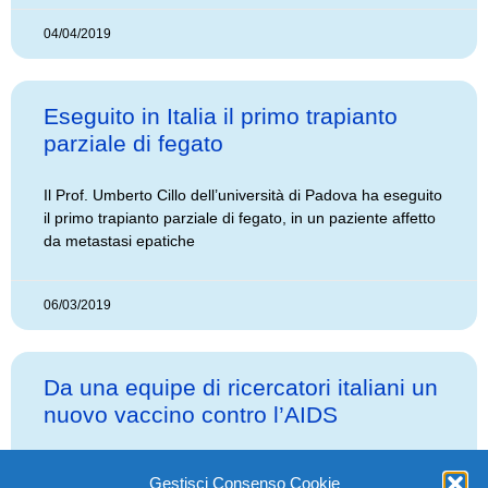
04/04/2019
Eseguito in Italia il primo trapianto
parziale di fegato
Il Prof. Umberto Cillo dell’università di Padova ha eseguito
il primo trapianto parziale di fegato, in un paziente affetto
da metastasi epatiche
06/03/2019
Da una equipe di ricercatori italiani un
nuovo vaccino contro l’AIDS
La ricerca sulle terapie Antiretrovirali su pazienti affetti da
Gestisci Consenso Cookie