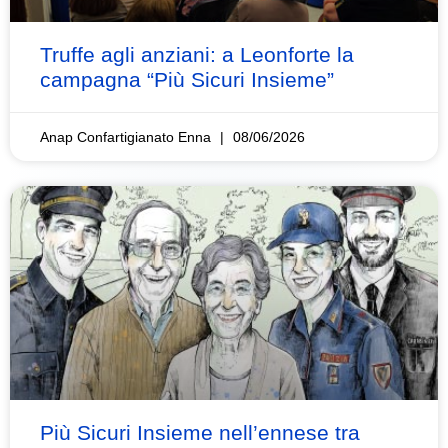
Truffe agli anziani: a Leonforte la
campagna “Più Sicuri Insieme”
Anap Confartigianato Enna
08/06/2026
Più Sicuri Insieme nell’ennese tra