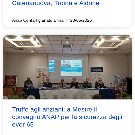
Catenanuova, Troina e Aidone
Anap Confartigianato Enna
28/05/2026
Truffe agli anziani: a Mestre il
convegno ANAP per la sicurezza degli
over 65