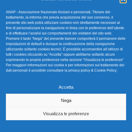
ANAP - Associazione Nazionale Anziani e pensionati, Titolare del
trattamento, la informa che previa acquisizione del suo consenso, il
presente sito web potrà utilizzare cookies non strettamente necessari al
fine di personalizzare la navigazione in linea con le preferenze dell’utente
e di effettuare l’analisi sui comportamenti dei visitatori del sito web.
Premere il tasto “Nega” del presente banner comporterà il permanere delle
impostazioni di default e dunque la continuazione della navigazione
utilizzando soltanto cookies tecnici. È possibile acconsentire all’utilizzo di
Prevenzione truffe agli anziani:
tutti i cookies cliccando su “Accetta” oppure abilitarne soltanto alcuni
esprimendo le proprie preferenze nella sezione “Visualizza le preferenze”
consigli per difendersi con ANAP e
Per maggiori informazioni sui cookie e per informazioni sul trattamento dei
Polizia Postale
dati personali è possibile consultare la
privacy policy & Cookie Policy
;
Anap Confartigianato Grosseto
26/11/2024
Accetta
Nega
Visualizza le preferenze