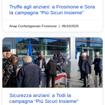
Truffe agli anziani: a Frosinone e Sora
la campagna “Più Sicuri Insieme”
Anap Confartigianato Frosinone
06/10/2025
Sicurezza anziani: a Todi la
campagna “Più Sicuri Insieme”